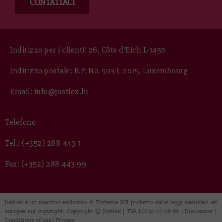
CONTATTACI
Indirizzo per i clienti: 26, Côte d’Eich L-1450
Indirizzo postale: B.P. No. 503 L-2015, Luxembourg
Email: info@justlex.lu
Telefono
Tel.: (+352) 288 443 1
Fax: (+352) 288 443 99
Justlex è un marchio esclusivo di Fortezza SCI protetto dalle leggi nazionali ed
europee sul copyright. Copyright © Justlex | TVA LU 30 07 08 66 | Disclaimer |
Conditions of use | Privacy