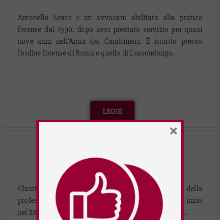
Antonello Senes è un avvocato abilitato alla pratica
forense dal 1990, dopo aver prestato servizio per quasi
nove anni nell’Arma dei Carabinieri. È iscritto presso
l’ordine forense di Roma e quello di Lussemburgo.
LEGGI
×
CHRISTELLE RADOCCHIA
PRINCIPAL
Avocat à la Cour
Christelle è Avocat à la Cour abilitato all’esercizio della
professione in Lussemburgo.
La sua carriera ebbe inzio
nel 2008 come avvocato in uno studio legale d’affari…