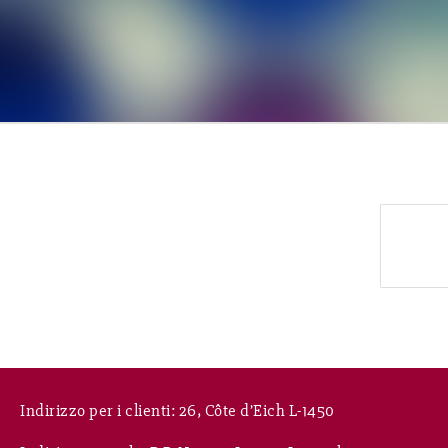
Indirizzo per i clienti: 26, Côte d’Eich L-1450