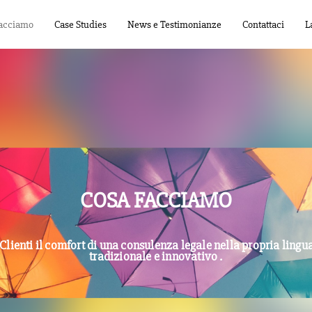
facciamo
Case Studies
News e Testimonianze
Contattaci
L
COSA FACCIAMO
pri Clienti il comfort di una consulenza legale nella propria li
tradizionale e innovativo .