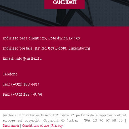
CANDIDATI
Indirizzo per i clienti: 26, Côte d’Eich L-1450
Indirizzo postale: B.P. No. 503 L-2015, Luxembourg
Email: info@justlex.lu
Telefono
Tel.: (+352) 288 443 1
Fax: (+352) 288 443 99
Justlex è un marchio esclusivo di Fortezza SCI protetto dalle leggi nazionali ed
europee sul copyright. Copyright © Justlex | TVA LU 30 07 08 66 |
Disclaimer
|
Conditions of use
|
Privacy