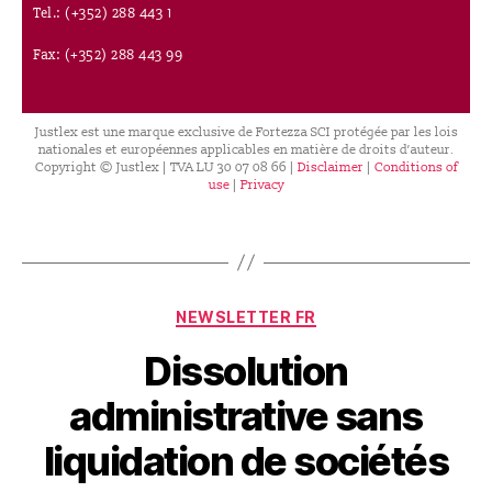
Tel.: (+352) 288 443 1
Fax: (+352) 288 443 99
Justlex est une marque exclusive de Fortezza SCI protégée par les lois
nationales et européennes applicables en matière de droits d’auteur.
Copyright © Justlex | TVA LU 30 07 08 66 |
Disclaimer
|
Conditions of
use
|
Privacy
NEWSLETTER FR
Dissolution
administrative sans
liquidation de sociétés