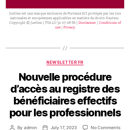
Justlex est une marque exclusive de Fortezza SCI protégée par les lois
nationales et européennes applicables en matière de droits d’auteur.
Copyright © Justlex | TVA LU 30 07 08 66 |
Disclaimer
|
Conditions of
use
|
Privacy
NEWSLETTER FR
Nouvelle procédure
d’accès au registre des
bénéficiaires effectifs
pour les professionnels
By
admin
July 17, 2023
No Comments