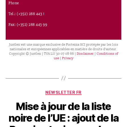
Phone
Tel.: (+352) 288 443 1
Fax: (+352) 288 443 99
Justlex est une marque exclusive de Fortezza SCI protégée par les lois
nationales et européennes applicables en matière de droits d’auteur.
Copyright © Justlex | TVA LU 30 07 08 66 |
Disclaimer
|
Conditions of
use
|
Privacy
NEWSLETTER FR
Mise à jour de la liste
noire de l’UE : ajout de la