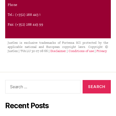
Phone
Tel.: (+352) 288 443 1
Fax: (+352) 288 443 99
Justlex is exclusive trademarks of Fortezza SCI protected by the
applicable national and European copyright laws. Copyright ©
Justlex | TVA LU 30 07 08 66 |
Disclaimer
|
Conditions of use
|
Privacy
Recent Posts