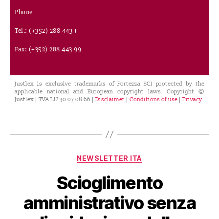
Phone
Tel.: (+352) 288 443 1
Fax: (+352) 288 443 99
Justlex is exclusive trademarks of Fortezza SCI protected by the
applicable national and European copyright laws. Copyright ©
Justlex | TVA LU 30 07 08 66 |
Disclaimer
|
Conditions of use
|
Privacy
NEWSLETTER ITA
Scioglimento
amministrativo senza